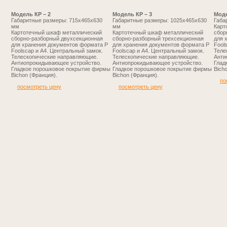
Модель КР – 2
Модель КР – 3
Моде
Габаритные размеры: 715х465х630
Габаритные размеры: 1025х465х630
Габа
мм
мм
Карт
Картотечный шкаф металлический
Картотечный шкаф металлический
сбор
сборно-разборный двухсекционная
сборно-разборный трехсекционная
для 
для хранения документов формата P
для хранения документов формата P
Fool
Foolscap и А4. Центральный замок.
Foolscap и А4. Центральный замок.
Теле
Телескопические направляющие.
Телескопические направляющие.
Анти
Антиопрокидывающее устройство.
Антиопрокидывающее устройство.
Глад
Гладкое порошковое покрытие фирмы
Гладкое порошковое покрытие фирмы
Bich
Bichon (Франция).
Bichon (Франция).
по
посмотреть цену
посмотреть цену