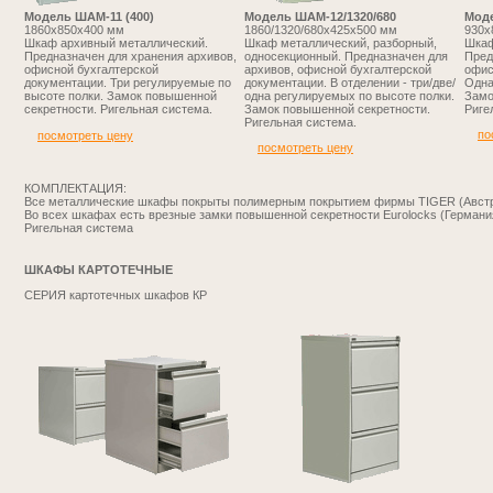
Модель ШАМ-11 (400)
Модель ШАМ-12/1320/680
Моде
1860х850х400 мм
1860/1320/680х425х500 мм
930х
Шкаф архивный металлический.
Шкаф металлический, разборный,
Шкаф
Предназначен для хранения архивов,
односекционный. Предназначен для
Пред
офисной бухгалтерской
архивов, офисной бухгалтерской
офис
документации. Три регулируемые по
документации. В отделении - три/две/
Одна
высоте полки. Замок повышенной
одна регулируемых по высоте полки.
Замо
секретности. Ригельная система.
Замок повышенной секретности.
Риге
Ригельная система.
по
посмотреть цену
посмотреть цену
КОМПЛЕКТАЦИЯ:
Все металлические шкафы покрыты полимерным покрытием фирмы TIGER (Авст
Во всех шкафах есть врезные замки повышенной секретности Eurolocks (Германи
Ригельная система
ШКАФЫ КАРТОТЕЧНЫЕ
CЕРИЯ картотечных шкафов КР