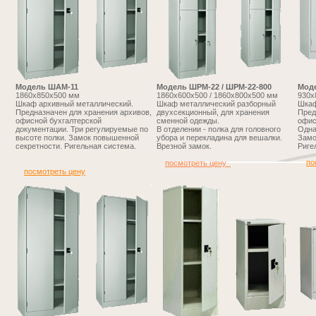
Модель ШАМ-11
Модель ШРМ-22 / ШРМ-22-800
Мод
1860х850х500 мм
1860х600х500 / 1860х800х500 мм
930х
Шкаф архивный металлический.
Шкаф металлический разборный
Шкаф
Предназначен для хранения архивов,
двухсекционный, для хранения
Пред
офисной бухгалтерской
сменной одежды.
офис
документации. Три регулируемые по
В отделении - полка для головного
Одна
высоте полки. Замок повышенной
убора и перекладина для вешалки.
Замо
секретности. Ригельная система.
Врезной замок.
Риге
по
посмотреть цену
посмотреть цену